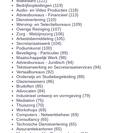
Makelaars (122)
Bedrijfsopleidingen (119)
Audio- en Video Producties (118)
Adviesbureaus - Financieel (113)
Dienstverlening (110)
Werving- en Selectiebureaus (109)
Overige Reiniging (107)
Zorg - Welzijnszorg (106)
Arbeidsbemiddeling (105)
Secretariaatswerk (104)
Podiumkunst (100)
Beveiliging - Particulier (99)
Maatschappelijk Werk (98)
Adviesbureaus - Juridisch (94)
Tekstverwerking en Secretariaatservices (94)
Vertaalbureaus (92)
Onderwijs en Studiebegeleiding (88)
Glazenwassers (86)
Bruiloften (85)
Advocaten (84)
Industrieel ontwerp en vormgeving (79)
Mediation (75)
Thuiszorg (70)
Workshops (69)
Computers - Netwerkbeheer (69)
Consultancy (65)
Technische Dienstverlening (65)
Assurantiekantoren (65)