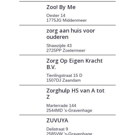
Zoo! By Me
Oester 14
1775JG Middenmeer
zorg aan huis voor
ouderen
Shawzijde 43
2725PP Zoetermeer
Zorg Op Eigen Kracht
B.V.
Tienlingstraat 15 D
1507DJ Zaandam
Zorghulp HS van A tot
Z
Marterrade 144
2544MD 's-Gravenhage
ZUVUYA
Delistraat 9
2585VW 's-Gravenhage