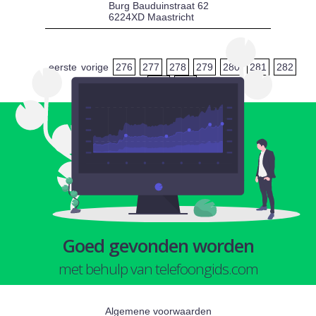
Burg Bauduinstraat 62
6224XD Maastricht
eerste
vorige
276
277
278
279
280
281
282
283
284
Goed gevonden worden
met behulp van telefoongids.com
Algemene voorwaarden