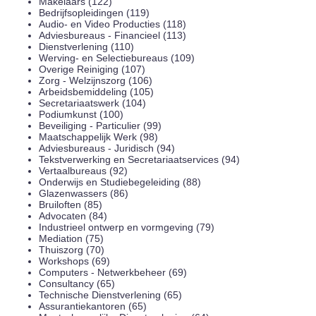
Makelaars (122)
Bedrijfsopleidingen (119)
Audio- en Video Producties (118)
Adviesbureaus - Financieel (113)
Dienstverlening (110)
Werving- en Selectiebureaus (109)
Overige Reiniging (107)
Zorg - Welzijnszorg (106)
Arbeidsbemiddeling (105)
Secretariaatswerk (104)
Podiumkunst (100)
Beveiliging - Particulier (99)
Maatschappelijk Werk (98)
Adviesbureaus - Juridisch (94)
Tekstverwerking en Secretariaatservices (94)
Vertaalbureaus (92)
Onderwijs en Studiebegeleiding (88)
Glazenwassers (86)
Bruiloften (85)
Advocaten (84)
Industrieel ontwerp en vormgeving (79)
Mediation (75)
Thuiszorg (70)
Workshops (69)
Computers - Netwerkbeheer (69)
Consultancy (65)
Technische Dienstverlening (65)
Assurantiekantoren (65)