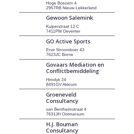
Hoge Boezem 4
2957RB Nieuw-Lekkerland
Gewoon Salemink
Kuiperstraat 12 C
7411PW Deventer
GO Active Sports
Erve Stroomboer 43
7623JC Borne
Govaars Mediation en
Conflictbemiddeling
Himdyk 24
8491GV Akkrum
Groeneveld
Consultancy
van Bentheimstraat 4
7631JH Ootmarsum
H.J. Bouman
Consultancy