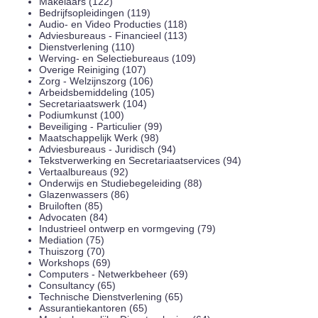
Makelaars (122)
Bedrijfsopleidingen (119)
Audio- en Video Producties (118)
Adviesbureaus - Financieel (113)
Dienstverlening (110)
Werving- en Selectiebureaus (109)
Overige Reiniging (107)
Zorg - Welzijnszorg (106)
Arbeidsbemiddeling (105)
Secretariaatswerk (104)
Podiumkunst (100)
Beveiliging - Particulier (99)
Maatschappelijk Werk (98)
Adviesbureaus - Juridisch (94)
Tekstverwerking en Secretariaatservices (94)
Vertaalbureaus (92)
Onderwijs en Studiebegeleiding (88)
Glazenwassers (86)
Bruiloften (85)
Advocaten (84)
Industrieel ontwerp en vormgeving (79)
Mediation (75)
Thuiszorg (70)
Workshops (69)
Computers - Netwerkbeheer (69)
Consultancy (65)
Technische Dienstverlening (65)
Assurantiekantoren (65)