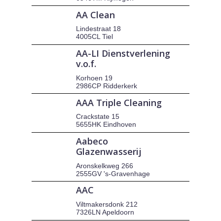
AA Clean
Lindestraat 18
4005CL Tiel
AA-LI Dienstverlening
v.o.f.
Korhoen 19
2986CP Ridderkerk
AAA Triple Cleaning
Crackstate 15
5655HK Eindhoven
Aabeco
Glazenwasserij
Aronskelkweg 266
2555GV 's-Gravenhage
AAC
Viltmakersdonk 212
7326LN Apeldoorn