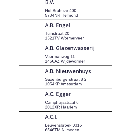
B.V.
Hof Bruheze 400
5704NR Helmond
A.B. Engel
Tuinstraat 20
1521TV Wormerveer
A.B. Glazenwasserij
Veermanweg 11
1456AZ Wijdewormer
A.B. Nieuwenhuys
Saxenburgerstraat 8 2
1054KP Amsterdam
A.C. Egger
Camphuijsstraat 6
2012XR Haarlem
A.C.I.
Leuvensbroek 3316
6546TM Nijmegen