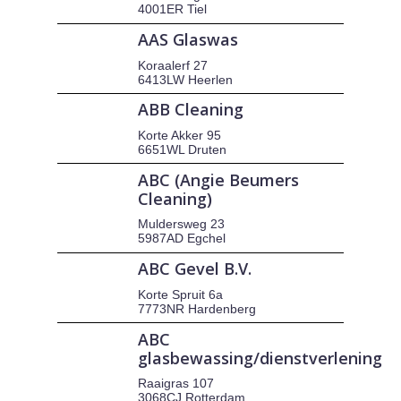
4001ER Tiel
AAS Glaswas
Koraalerf 27
6413LW Heerlen
ABB Cleaning
Korte Akker 95
6651WL Druten
ABC (Angie Beumers
Cleaning)
Muldersweg 23
5987AD Egchel
ABC Gevel B.V.
Korte Spruit 6a
7773NR Hardenberg
ABC
glasbewassing/dienstverlening
Raaigras 107
3068CJ Rotterdam