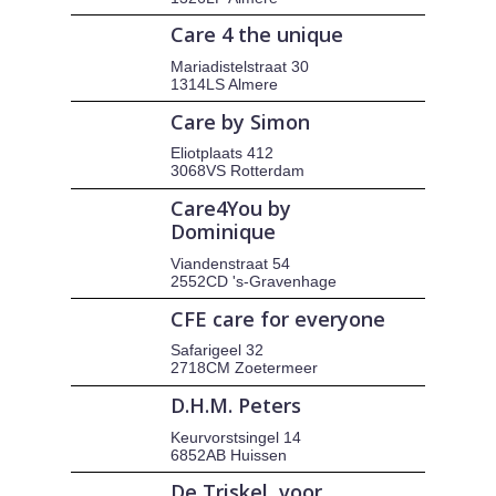
Care 4 the unique
Mariadistelstraat 30
1314LS Almere
Care by Simon
Eliotplaats 412
3068VS Rotterdam
Care4You by
Dominique
Viandenstraat 54
2552CD 's-Gravenhage
CFE care for everyone
Safarigeel 32
2718CM Zoetermeer
D.H.M. Peters
Keurvorstsingel 14
6852AB Huissen
De Triskel, voor