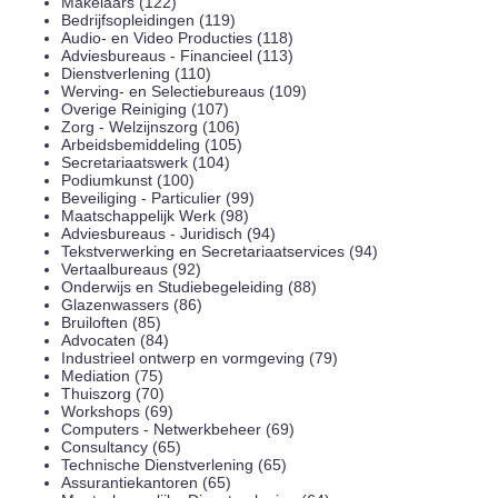
Makelaars (122)
Bedrijfsopleidingen (119)
Audio- en Video Producties (118)
Adviesbureaus - Financieel (113)
Dienstverlening (110)
Werving- en Selectiebureaus (109)
Overige Reiniging (107)
Zorg - Welzijnszorg (106)
Arbeidsbemiddeling (105)
Secretariaatswerk (104)
Podiumkunst (100)
Beveiliging - Particulier (99)
Maatschappelijk Werk (98)
Adviesbureaus - Juridisch (94)
Tekstverwerking en Secretariaatservices (94)
Vertaalbureaus (92)
Onderwijs en Studiebegeleiding (88)
Glazenwassers (86)
Bruiloften (85)
Advocaten (84)
Industrieel ontwerp en vormgeving (79)
Mediation (75)
Thuiszorg (70)
Workshops (69)
Computers - Netwerkbeheer (69)
Consultancy (65)
Technische Dienstverlening (65)
Assurantiekantoren (65)