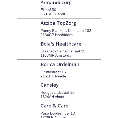
Armandozorg
Eikhof 50
6691AE Gendt
Atziba TopZorg
Fanny Blankers-Koenlaan 102
2134CP Hoofddorp
Bola's Healthcare
Elisabeth Samsonstraat 29
1103MR Amsterdam
Borica Ordelman
Gruttostraat 15
7161HT Neede
Cansley
Hoogezandstraat 50
1324AH Almere
Care & Care
Paso Doblesingel 13
1326LP Almere