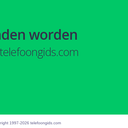
nden worden
telefoongids.com
right 1997-2026 telefoongids.com