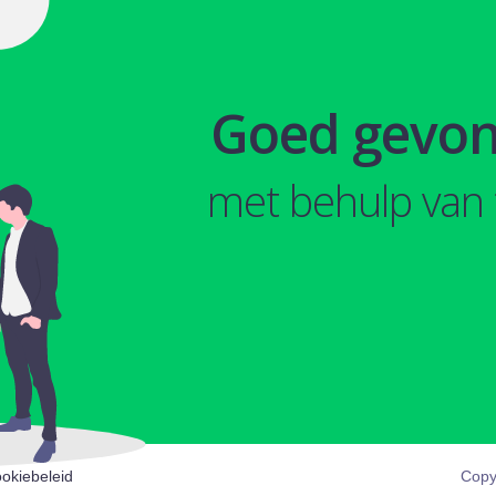
Goed gevo
met behulp van 
okiebeleid
Copy