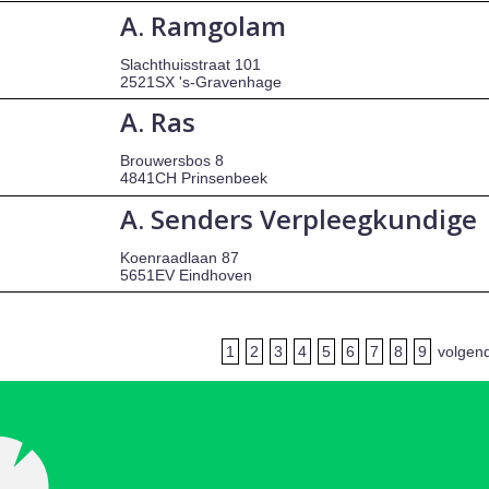
A. Ramgolam
Slachthuisstraat 101
2521SX 's-Gravenhage
A. Ras
Brouwersbos 8
4841CH Prinsenbeek
A. Senders Verpleegkundige
Koenraadlaan 87
5651EV Eindhoven
1
2
3
4
5
6
7
8
9
volgen