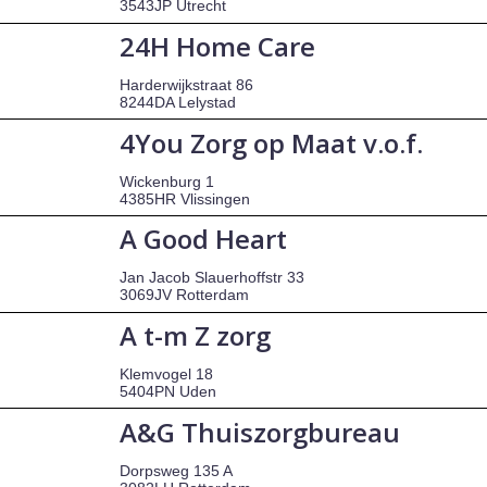
3543JP Utrecht
24H Home Care
Harderwijkstraat 86
8244DA Lelystad
4You Zorg op Maat v.o.f.
Wickenburg 1
4385HR Vlissingen
A Good Heart
Jan Jacob Slauerhoffstr 33
3069JV Rotterdam
A t-m Z zorg
Klemvogel 18
5404PN Uden
A&G Thuiszorgbureau
Dorpsweg 135 A