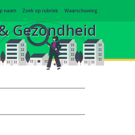
op naam
Zoek op rubriek
Waarschuwing
g & Gezondheid