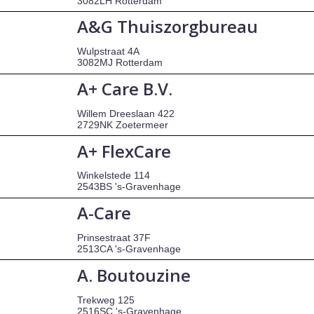
3082LH Rotterdam
A&G Thuiszorgbureau
Wulpstraat 4A
3082MJ Rotterdam
A+ Care B.V.
Willem Dreeslaan 422
2729NK Zoetermeer
A+ FlexCare
Winkelstede 114
2543BS 's-Gravenhage
A-Care
Prinsestraat 37F
2513CA 's-Gravenhage
A. Boutouzine
Trekweg 125
2516SC 's-Gravenhage