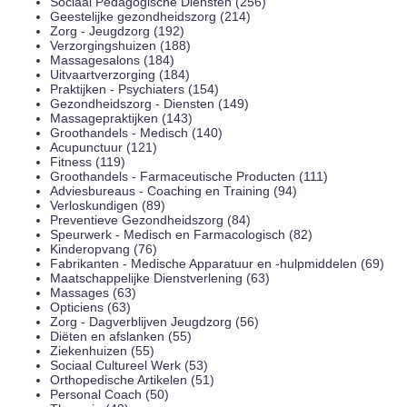
Sociaal Pedagogische Diensten (256)
Geestelijke gezondheidszorg (214)
Zorg - Jeugdzorg (192)
Verzorgingshuizen (188)
Massagesalons (184)
Uitvaartverzorging (184)
Praktijken - Psychiaters (154)
Gezondheidszorg - Diensten (149)
Massagepraktijken (143)
Groothandels - Medisch (140)
Acupunctuur (121)
Fitness (119)
Groothandels - Farmaceutische Producten (111)
Adviesbureaus - Coaching en Training (94)
Verloskundigen (89)
Preventieve Gezondheidszorg (84)
Speurwerk - Medisch en Farmacologisch (82)
Kinderopvang (76)
Fabrikanten - Medische Apparatuur en -hulpmiddelen (69)
Maatschappelijke Dienstverlening (63)
Massages (63)
Opticiens (63)
Zorg - Dagverblijven Jeugdzorg (56)
Diëten en afslanken (55)
Ziekenhuizen (55)
Sociaal Cultureel Werk (53)
Orthopedische Artikelen (51)
Personal Coach (50)