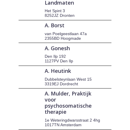
Landmaten
Het Spint 3
8252JZ Dronten
A. Borst
van Poelgeestlaan 47a
2355BD Hoogmade
A. Gonesh
Den Ilp 192
1127PV Den Ilp
A. Heutink
Dubbelsteynlaan West 15
3319EJ Dordrecht
A. Mulder, Praktijk
voor
psychosomatische
therapie
1e Weteringdwarsstraat 2 4hg
1017TN Amsterdam