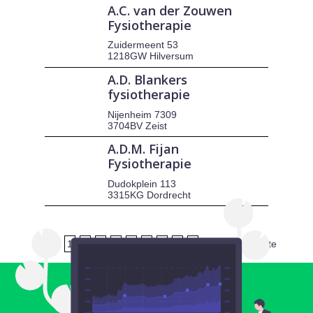
A.C. van der Zouwen
Fysiotherapie
Zuidermeent 53
1218GW Hilversum
A.D. Blankers
fysiotherapie
Nijenheim 7309
3704BV Zeist
A.D.M. Fijan
Fysiotherapie
Dudokplein 113
3315KG Dordrecht
1
2
3
4
5
6
7
8
9
volgende
laatste