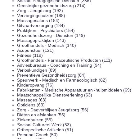
Sociaal Pedagogische Diensten (256)
Geestelijke gezondheidszorg (214)
Zorg - Jeugdzorg (192)
Verzorgingshuizen (188)
Massagesalons (184)
Uitvaartverzorging (184)
Praktijken - Psychiaters (154)
Gezondheidszorg - Diensten (149)
Massagepraktijken (143)
Groothandels - Medisch (140)
Acupunctuur (121)
Fitness (119)
Groothandels - Farmaceutische Producten (111)
Adviesbureaus - Coaching en Training (94)
Verloskundigen (89)
Preventieve Gezondheidszorg (84)
Speurwerk - Medisch en Farmacologisch (82)
Kinderopvang (76)
Fabrikanten - Medische Apparatuur en -hulpmiddelen (69)
Maatschappelijke Dienstverlening (63)
Massages (63)
Opticiens (63)
Zorg - Dagverblijven Jeugdzorg (56)
Diëten en afslanken (55)
Ziekenhuizen (55)
Sociaal Cultureel Werk (53)
Orthopedische Artikelen (51)
Personal Coach (50)