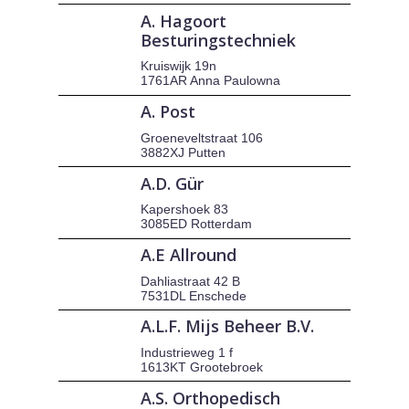
A. Hagoort
Besturingstechniek
Kruiswijk 19n
1761AR Anna Paulowna
A. Post
Groeneveltstraat 106
3882XJ Putten
A.D. Gür
Kapershoek 83
3085ED Rotterdam
A.E Allround
Dahliastraat 42 B
7531DL Enschede
A.L.F. Mijs Beheer B.V.
Industrieweg 1 f
1613KT Grootebroek
A.S. Orthopedisch