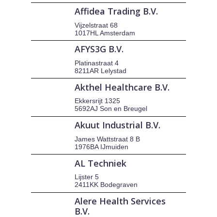
Affidea Trading B.V.
Vijzelstraat 68
1017HL Amsterdam
AFYS3G B.V.
Platinastraat 4
8211AR Lelystad
Akthel Healthcare B.V.
Ekkersrijt 1325
5692AJ Son en Breugel
Akuut Industrial B.V.
James Wattstraat 8 B
1976BA IJmuiden
AL Techniek
Lijster 5
2411KK Bodegraven
Alere Health Services
B.V.