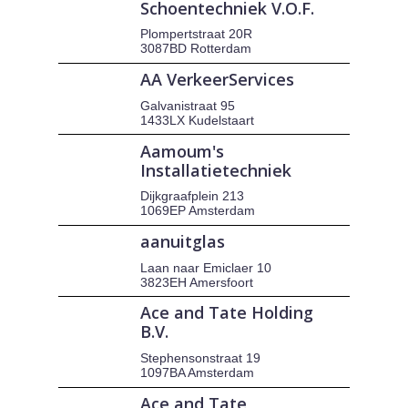
Schoentechniek V.O.F.
Plompertstraat 20R
3087BD Rotterdam
AA VerkeerServices
Galvanistraat 95
1433LX Kudelstaart
Aamoum's
Installatietechniek
Dijkgraafplein 213
1069EP Amsterdam
aanuitglas
Laan naar Emiclaer 10
3823EH Amersfoort
Ace and Tate Holding
B.V.
Stephensonstraat 19
1097BA Amsterdam
Ace and Tate