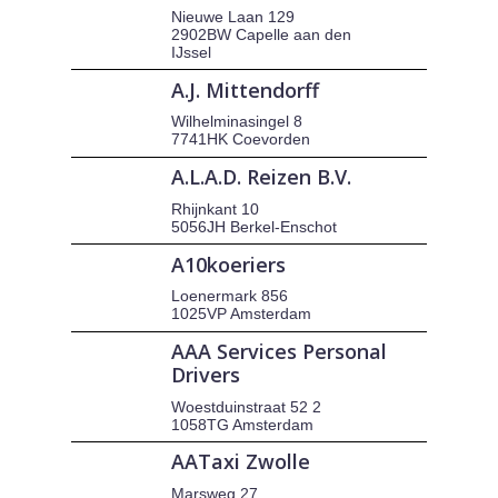
Nieuwe Laan 129
2902BW Capelle aan den
IJssel
A.J. Mittendorff
Wilhelminasingel 8
7741HK Coevorden
A.L.A.D. Reizen B.V.
Rhijnkant 10
5056JH Berkel-Enschot
A10koeriers
Loenermark 856
1025VP Amsterdam
AAA Services Personal
Drivers
Woestduinstraat 52 2
1058TG Amsterdam
AATaxi Zwolle
Marsweg 27