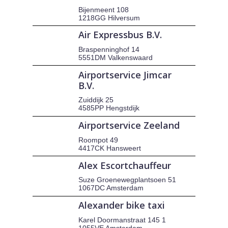
Bijenmeent 108
1218GG Hilversum
Air Expressbus B.V.
Braspenninghof 14
5551DM Valkenswaard
Airportservice Jimcar
B.V.
Zuiddijk 25
4585PP Hengstdijk
Airportservice Zeeland
Roompot 49
4417CK Hansweert
Alex Escortchauffeur
Suze Groenewegplantsoen 51
1067DC Amsterdam
Alexander bike taxi
Karel Doormanstraat 145 1
1055VE Amsterdam