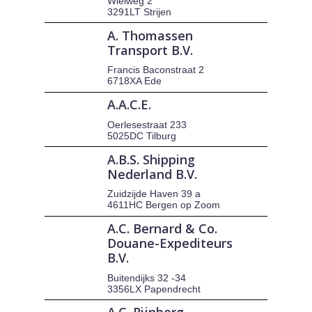
Wielweg 2
3291LT Strijen
A. Thomassen
Transport B.V.
Francis Baconstraat 2
6718XA Ede
A.A.C.E.
Oerlesestraat 233
5025DC Tilburg
A.B.S. Shipping
Nederland B.V.
Zuidzijde Haven 39 a
4611HC Bergen op Zoom
A.C. Bernard & Co.
Douane-Expediteurs
B.V.
Buitendijks 32 -34
3356LX Papendrecht