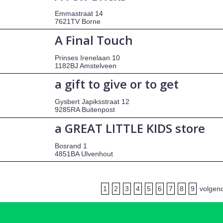
Emmastraat 14
7621TV Borne
A Final Touch
Prinses Irenelaan 10
1182BJ Amstelveen
a gift to give or to get
Gysbert Japiksstraat 12
9285RA Buitenpost
a GREAT LITTLE KIDS store
Bosrand 1
4851BA Ulvenhout
1
2
3
4
5
6
7
8
9
volgen