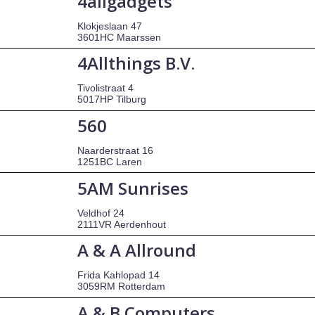
4allgadgets
Klokjeslaan 47
3601HC Maarssen
4Allthings B.V.
Tivolistraat 4
5017HP Tilburg
560
Naarderstraat 16
1251BC Laren
5AM Sunrises
Veldhof 24
2111VR Aerdenhout
A & A Allround
Frida Kahlopad 14
3059RM Rotterdam
A & B Computers