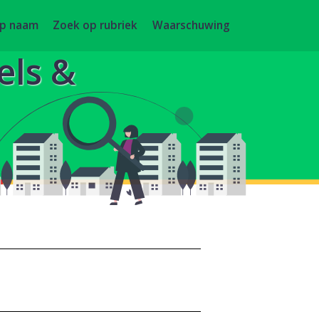
op naam
Zoek op rubriek
Waarschuwing
els &