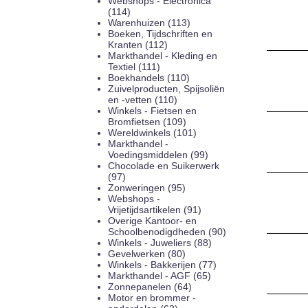
Webshops - Electronica
(114)
Warenhuizen (113)
Boeken, Tijdschriften en
Kranten (112)
Markthandel - Kleding en
Textiel (111)
Boekhandels (110)
Zuivelproducten, Spijsoliën
en -vetten (110)
Winkels - Fietsen en
Bromfietsen (109)
Wereldwinkels (101)
Markthandel -
Voedingsmiddelen (99)
Chocolade en Suikerwerk
(97)
Zonweringen (95)
Webshops -
Vrijetijdsartikelen (91)
Overige Kantoor- en
Schoolbenodigdheden (90)
Winkels - Juweliers (88)
Gevelwerken (80)
Winkels - Bakkerijen (77)
Markthandel - AGF (65)
Zonnepanelen (64)
Motor en brommer -