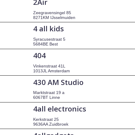
2Air
Zeegravensingel 85
8271KM IJsselmuiden
4 all kids
Syracusestraat 5
5684BE Best
404
Vinkenstraat 41L
1013JL Amsterdam
430 AM Studio
Marktstraat 19 a
6067BT Linne
4all electronics
Kerkstraat 25
9636AA Zuidbroek