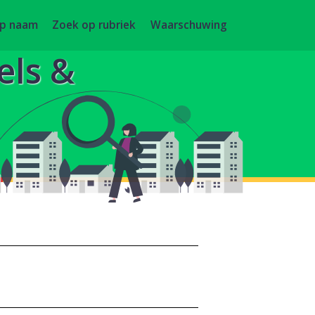
op naam
Zoek op rubriek
Waarschuwing
els &