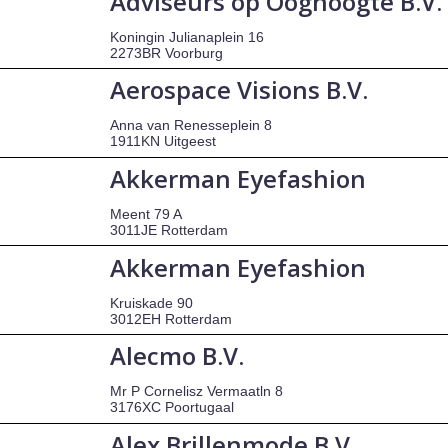
Adviseurs op Ooghoogte B.V.
Koningin Julianaplein 16
2273BR Voorburg
Aerospace Visions B.V.
Anna van Renesseplein 8
1911KN Uitgeest
Akkerman Eyefashion
Meent 79 A
3011JE Rotterdam
Akkerman Eyefashion
Kruiskade 90
3012EH Rotterdam
Alecmo B.V.
Mr P Cornelisz Vermaatln 8
3176XC Poortugaal
Alex Brillenmode B.V.