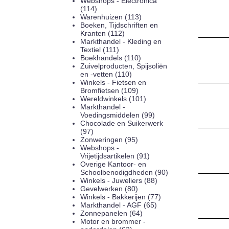
Webshops - Electronica
(114)
Warenhuizen (113)
Boeken, Tijdschriften en
Kranten (112)
Markthandel - Kleding en
Textiel (111)
Boekhandels (110)
Zuivelproducten, Spijsoliën
en -vetten (110)
Winkels - Fietsen en
Bromfietsen (109)
Wereldwinkels (101)
Markthandel -
Voedingsmiddelen (99)
Chocolade en Suikerwerk
(97)
Zonweringen (95)
Webshops -
Vrijetijdsartikelen (91)
Overige Kantoor- en
Schoolbenodigdheden (90)
Winkels - Juweliers (88)
Gevelwerken (80)
Winkels - Bakkerijen (77)
Markthandel - AGF (65)
Zonnepanelen (64)
Motor en brommer -