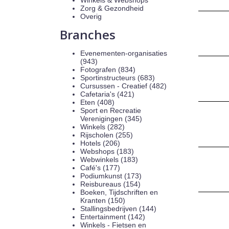
Winkels & Webshops
Zorg & Gezondheid
Overig
Branches
Evenementen-organisaties
(943)
Fotografen (834)
Sportinstructeurs (683)
Cursussen - Creatief (482)
Cafetaria's (421)
Eten (408)
Sport en Recreatie
Verenigingen (345)
Winkels (282)
Rijscholen (255)
Hotels (206)
Webshops (183)
Webwinkels (183)
Café's (177)
Podiumkunst (173)
Reisbureaus (154)
Boeken, Tijdschriften en
Kranten (150)
Stallingsbedrijven (144)
Entertainment (142)
Winkels - Fietsen en