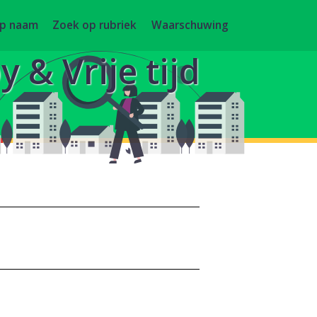
op naam
Zoek op rubriek
Waarschuwing
 & Vrije tijd