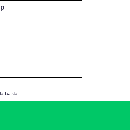
ap
de
laatste