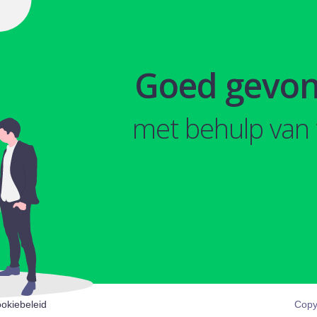
Goed gevo
met behulp van 
okiebeleid
Copy