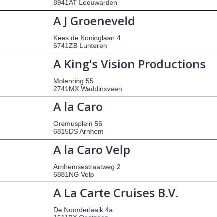
8941AT Leeuwarden
A J Groeneveld
Kees de Koninglaan 4
6741ZB Lunteren
A King's Vision Productions
Molenring 55
2741MX Waddinxveen
A la Caro
Oremusplein 56
6815DS Arnhem
A la Caro Velp
Arnhemsestraatweg 2
6881NG Velp
A La Carte Cruises B.V.
De Noorderlaaik 4a