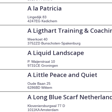
A la Patricia
Lingedijk 83
4247EG Kedichem
A Ligthart Training & Coachi
Meerkoet 40
3752ZD Bunschoten-Spakenburg
A Liquid Landscape
P. Waijerstraat 10
9731CE Groningen
A Little Peace and Quiet
Oude Baan 25
6286BD Wittem
A Long Blue Scarf Netherland
Kloveniersburgwal 77 D
1011KA Amsterdam