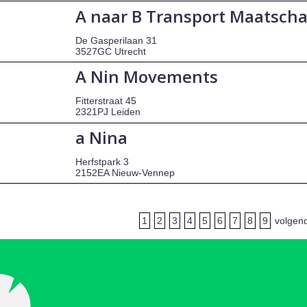
A naar B Transport Maatsch
De Gasperilaan 31
3527GC Utrecht
A Nin Movements
Fitterstraat 45
2321PJ Leiden
a Nina
Herfstpark 3
2152EA Nieuw-Vennep
1
2
3
4
5
6
7
8
9
volgen