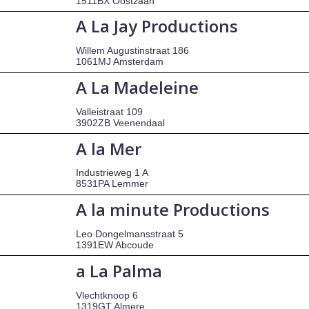
1511BX Oostzaan
A La Jay Productions
Willem Augustinstraat 186
1061MJ Amsterdam
A La Madeleine
Valleistraat 109
3902ZB Veenendaal
A la Mer
Industrieweg 1 A
8531PA Lemmer
A la minute Productions
Leo Dongelmansstraat 5
1391EW Abcoude
a La Palma
Vlechtknoop 6
1319GT Almere