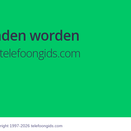
nden worden
telefoongids.com
right 1997-2026 telefoongids.com