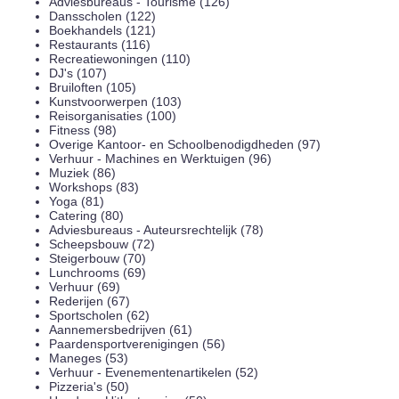
Adviesbureaus - Tourisme (126)
Dansscholen (122)
Boekhandels (121)
Restaurants (116)
Recreatiewoningen (110)
DJ's (107)
Bruiloften (105)
Kunstvoorwerpen (103)
Reisorganisaties (100)
Fitness (98)
Overige Kantoor- en Schoolbenodigdheden (97)
Verhuur - Machines en Werktuigen (96)
Muziek (86)
Workshops (83)
Yoga (81)
Catering (80)
Adviesbureaus - Auteursrechtelijk (78)
Scheepsbouw (72)
Steigerbouw (70)
Lunchrooms (69)
Verhuur (69)
Rederijen (67)
Sportscholen (62)
Aannemersbedrijven (61)
Paardensportverenigingen (56)
Maneges (53)
Verhuur - Evenementenartikelen (52)
Pizzeria's (50)