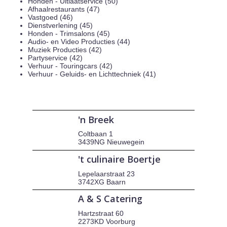
Honden - Uitlaatservice (50)
Afhaalrestaurants (47)
Vastgoed (46)
Dienstverlening (45)
Honden - Trimsalons (45)
Audio- en Video Producties (44)
Muziek Producties (42)
Partyservice (42)
Verhuur - Touringcars (42)
Verhuur - Geluids- en Lichttechniek (41)
'n Breek
Coltbaan 1
3439NG Nieuwegein
't culinaire Boertje
Lepelaarstraat 23
3742XG Baarn
A & S Catering
Hartzstraat 60
2273KD Voorburg