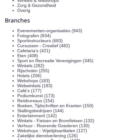
Winkels & Webshops
Zorg & Gezondheid
Overig
Branches
Evenementen-organisaties (943)
Fotografen (834)
Sportinstructeurs (683)
Cursussen - Creatief (482)
Cafetaria's (421)
Eten (408)
Sport en Recreatie Verenigingen (345)
Winkels (282)
Rijscholen (255)
Hotels (206)
Webshops (183)
Webwinkels (183)
Café's (177)
Podiumkunst (173)
Reisbureaus (154)
Boeken, Tijdschriften en Kranten (150)
Stallingsbedrijven (144)
Entertainment (142)
Winkels - Fietsen en Bromfietsen (132)
Verhuur - Roerende Goederen (130)
Webshops - Vrijetijdsartikelen (127)
Zakelijke dienstverlening (126)