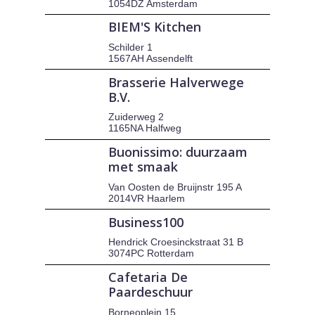
1054DZ Amsterdam
BIEM'S Kitchen
Schilder 1
1567AH Assendelft
Brasserie Halverwege
B.V.
Zuiderweg 2
1165NA Halfweg
Buonissimo: duurzaam
met smaak
Van Oosten de Bruijnstr 195 A
2014VR Haarlem
Business100
Hendrick Croesinckstraat 31 B
3074PC Rotterdam
Cafetaria De
Paardeschuur
Borneoplein 15