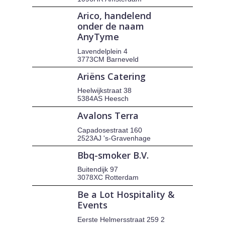
Arico, handelend
onder de naam
AnyTyme
Lavendelplein 4
3773CM Barneveld
Ariëns Catering
Heelwijkstraat 38
5384AS Heesch
Avalons Terra
Capadosestraat 160
2523AJ 's-Gravenhage
Bbq-smoker B.V.
Buitendijk 97
3078XC Rotterdam
Be a Lot Hospitality &
Events
Eerste Helmersstraat 259 2