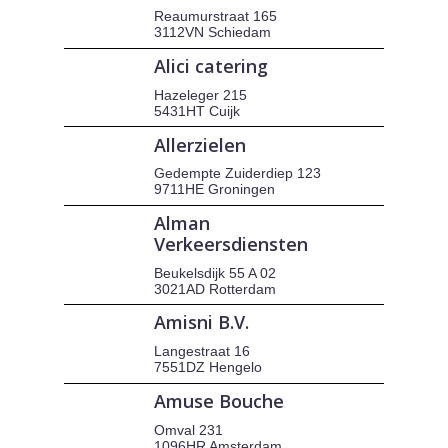
Reaumurstraat 165
3112VN Schiedam
Alici catering
Hazeleger 215
5431HT Cuijk
Allerzielen
Gedempte Zuiderdiep 123
9711HE Groningen
Alman
Verkeersdiensten
Beukelsdijk 55 A 02
3021AD Rotterdam
Amisni B.V.
Langestraat 16
7551DZ Hengelo
Amuse Bouche
Omval 231
1096HR Amsterdam