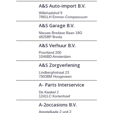
A&S Auto-import B.V.
Willehadshof 9
7881LH Emmer-Compascuum
A&S Garage B.V.
Nieuwe Bredase Baan 18G
4825BP Breda
A&S Verhuur B.V.
Poortland 200
1046BD Amsterdam
A&S Zorgverlening
Lindberghstraat 23
7903BM Hoogeveen
A- Parts Interservice
De Kwakel 2
1241LC Kortenhoef
A-2occasions B.V.
Angstelkade 2 unit 2