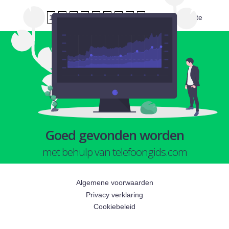
1
2
3
4
5
6
7
8
9
volgende
laatste
Goed gevonden worden
met behulp van telefoongids.com
Algemene voorwaarden
Privacy verklaring
Cookiebeleid