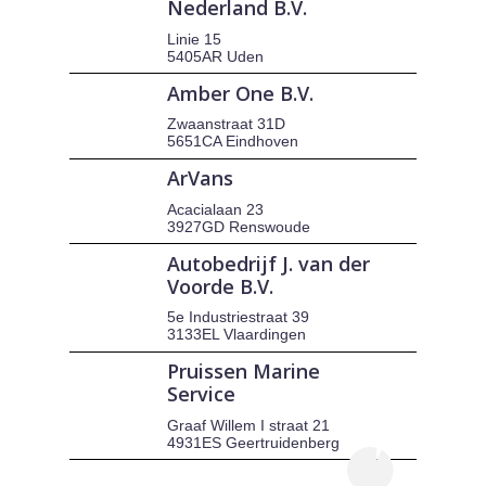
Nederland B.V.
Linie 15
5405AR Uden
Amber One B.V.
Zwaanstraat 31D
5651CA Eindhoven
ArVans
Acacialaan 23
3927GD Renswoude
Autobedrijf J. van der
Voorde B.V.
5e Industriestraat 39
3133EL Vlaardingen
Pruissen Marine
Service
Graaf Willem I straat 21
4931ES Geertruidenberg