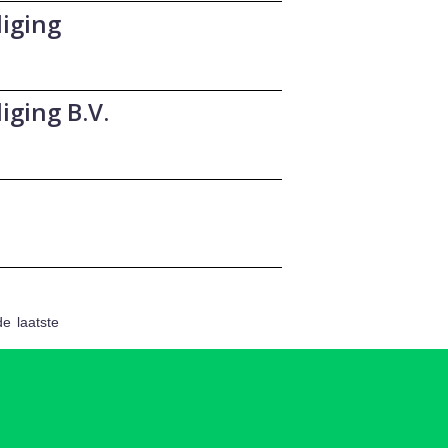
liging
iging B.V.
de
laatste