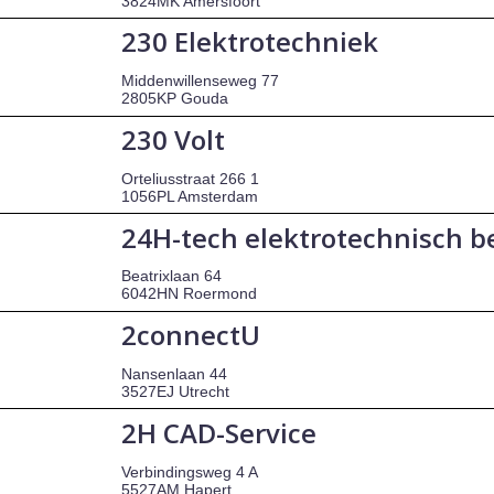
3824MK Amersfoort
230 Elektrotechniek
Middenwillenseweg 77
2805KP Gouda
230 Volt
Orteliusstraat 266 1
1056PL Amsterdam
24H-tech elektrotechnisch be
Beatrixlaan 64
6042HN Roermond
2connectU
Nansenlaan 44
3527EJ Utrecht
2H CAD-Service
Verbindingsweg 4 A
5527AM Hapert