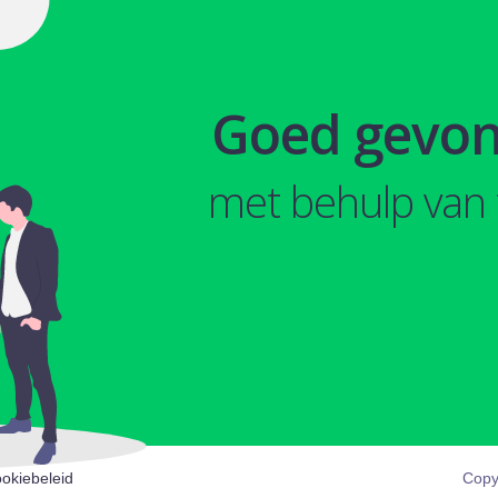
Goed gevo
met behulp van 
okiebeleid
Copy