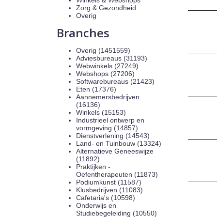
Winkels & Webshops
Zorg & Gezondheid
Overig
Branches
Overig (1451559)
Adviesbureaus (31193)
Webwinkels (27249)
Webshops (27206)
Softwarebureaus (21423)
Eten (17376)
Aannemersbedrijven
(16136)
Winkels (15153)
Industrieel ontwerp en
vormgeving (14857)
Dienstverlening (14543)
Land- en Tuinbouw (13324)
Alternatieve Geneeswijze
(11892)
Praktijken -
Oefentherapeuten (11873)
Podiumkunst (11587)
Klusbedrijven (11083)
Cafetaria's (10598)
Onderwijs en
Studiebegeleiding (10550)