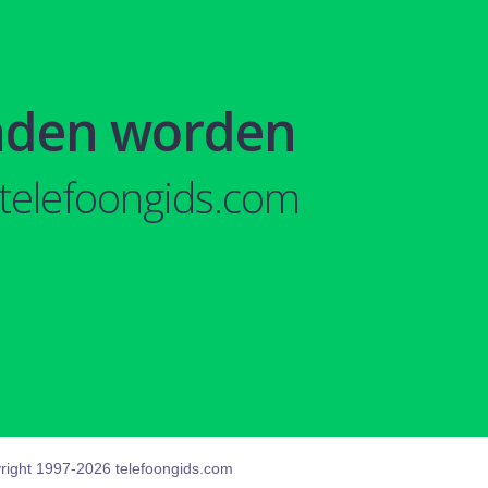
nden worden
telefoongids.com
right 1997-2026 telefoongids.com