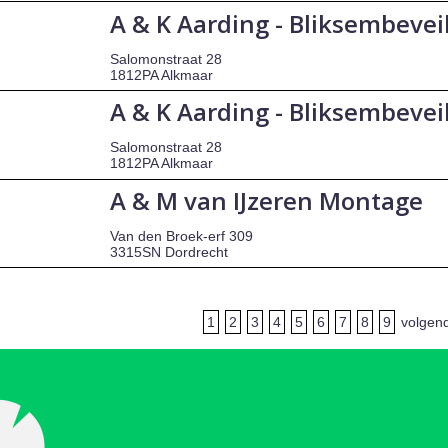
A & K Aarding - Bliksembevei
Salomonstraat 28
1812PA Alkmaar
A & K Aarding - Bliksembeveil
Salomonstraat 28
1812PA Alkmaar
A & M van IJzeren Montage
Van den Broek-erf 309
3315SN Dordrecht
1
2
3
4
5
6
7
8
9
volgen