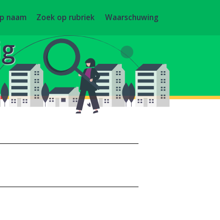
op naam
Zoek op rubriek
Waarschuwing
ig