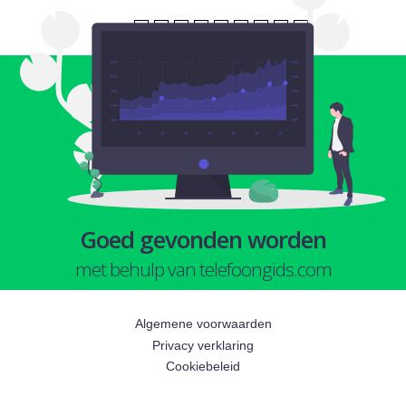
1
2
3
4
5
6
7
8
9
Goed gevonden worden
met behulp van telefoongids.com
Algemene voorwaarden
Privacy verklaring
Cookiebeleid