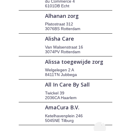
du Commerce 4
6101DB Echt
Alhanan zorg
Platostraat 312
3076BS Rotterdam
Alisha Care
Van Malsenstraat 16
3074PV Rotterdam
Alissa toegewijde zorg
Welgelegen 2 A
8411TN Jubbega
All In Care By Sall
Twickel 39
2036CA Haarlem
AmaCura B.V.
Ketelhavenplein 246
5045NE Tilburg