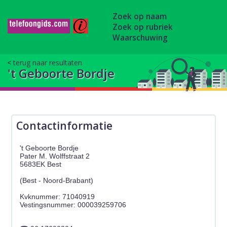
Zoek op naam
Zoek op rubriek
Waarschuwing
terug naar resultaten
't Geboorte Bordje
Contactinformatie
't Geboorte Bordje
Pater M. Wolffstraat 2
5683EK Best
(Best - Noord-Brabant)
Kvknummer: 71040919