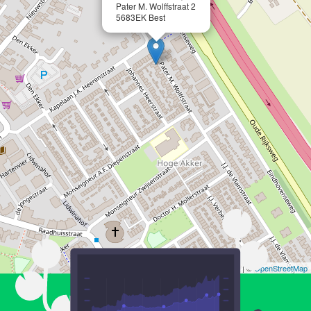
Pater M. Wolffstraat 2
5683EK Best
Leaflet
| ©
OpenStreetMap