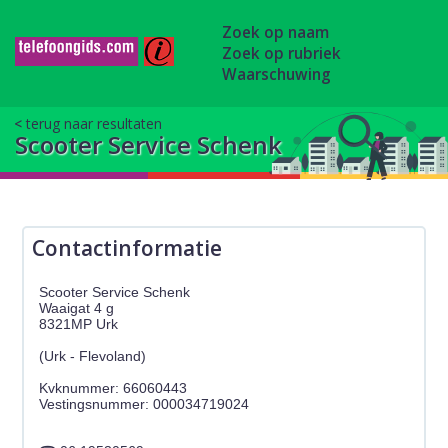
Zoek op naam
Zoek op rubriek
Waarschuwing
terug naar resultaten
Scooter Service Schenk
Contactinformatie
Scooter Service Schenk
Waaigat 4 g
8321MP Urk
(Urk - Flevoland)
Kvknummer: 66060443