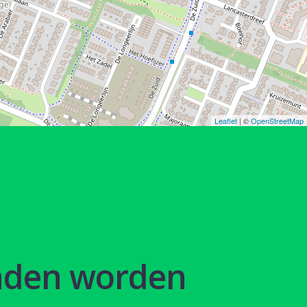
Leaflet
| ©
OpenStreetMap
nden worden