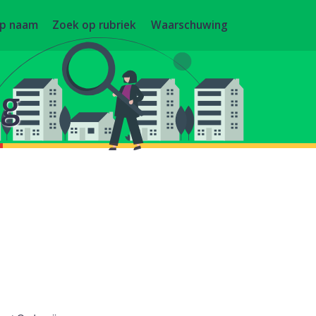
op naam
Zoek op rubriek
Waarschuwing
ng