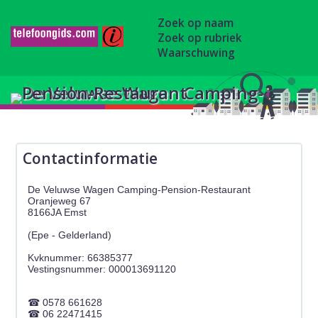
Zoek op naam
Zoek op rubriek
Waarschuwing
Contactinformatie
De Veluwse Wagen Camping-Pension-Restaurant
Oranjeweg 67
8166JA Emst
(Epe - Gelderland)
Kvknummer: 66385377
0578 661628
06 22471415