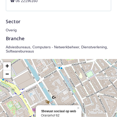
06 22196160
Sector
Overig
Branche
Adviesbureaus, Computers - Netwerkbeheer, Dienstverlening,
Softwarebureaus
+
−
×
!Bewust sociaal op web
Oranjehof 62