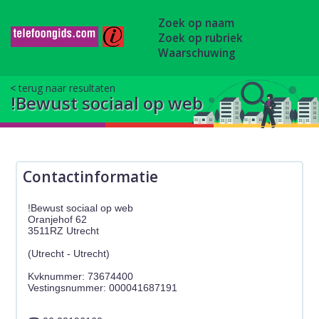
Zoek op naam
Zoek op rubriek
Waarschuwing
terug naar resultaten
!Bewust sociaal op web
Contactinformatie
!Bewust sociaal op web
Oranjehof 62
3511RZ Utrecht
(Utrecht - Utrecht)
Kvknummer: 73674400