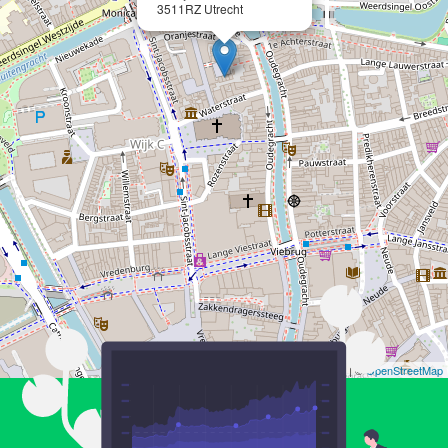
3511RZ Utrecht
Leaflet
| ©
OpenStreetMap