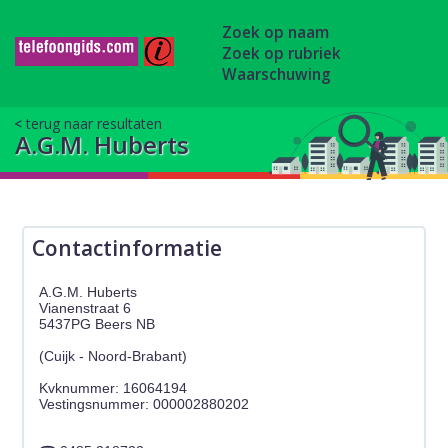
Zoek op naam
Zoek op rubriek
Waarschuwing
terug naar resultaten
A.G.M. Huberts
Contactinformatie
A.G.M. Huberts
Vianenstraat 6
5437PG Beers NB
(Cuijk - Noord-Brabant)
Kvknummer: 16064194