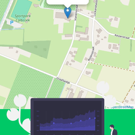
Leaflet
| ©
OpenStreetMap