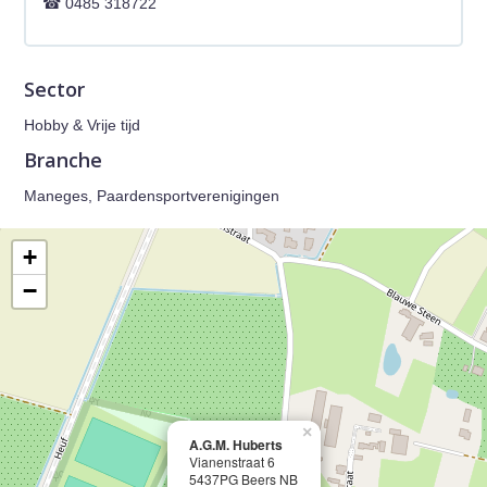
0485 318722
Sector
Hobby & Vrije tijd
Branche
Maneges, Paardensportverenigingen
+
−
×
A.G.M. Huberts
Vianenstraat 6
5437PG Beers NB