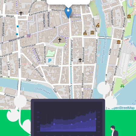
Leaflet
| ©
OpenStreetMap