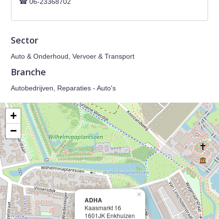
06-23368702
Sector
Auto & Onderhoud, Vervoer & Transport
Branche
Autobedrijven, Reparaties - Auto's
+
−
×
ADHA
Kaasmarkt 16
1601JK Enkhuizen