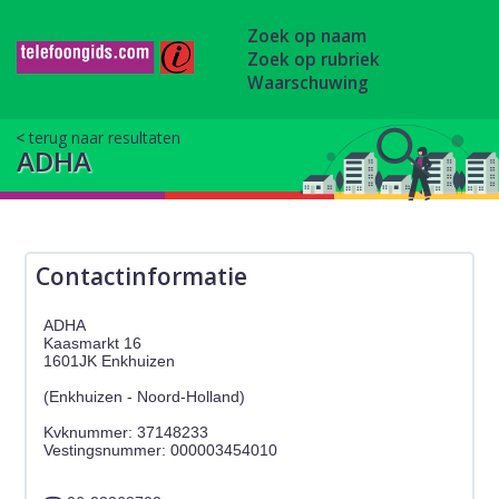
Zoek op naam
Zoek op rubriek
Waarschuwing
terug naar resultaten
ADHA
Contactinformatie
ADHA
Kaasmarkt 16
1601JK Enkhuizen
(Enkhuizen - Noord-Holland)
Kvknummer: 37148233