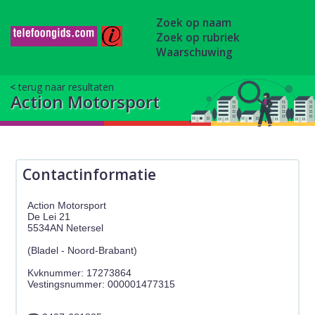
Zoek op naam
Zoek op rubriek
Waarschuwing
terug naar resultaten
Action Motorsport
Contactinformatie
Action Motorsport
De Lei 21
5534AN Netersel
(Bladel - Noord-Brabant)
Kvknummer: 17273864