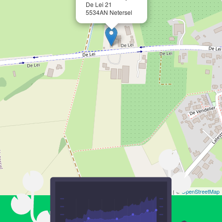
De Lei 21
5534AN Netersel
Leaflet
| ©
OpenStreetMap