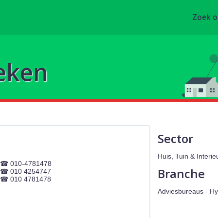
Zoek 
eken
Sector
Huis, Tuin & Interi
010-4781478
Branche
010 4254747
010 4781478
Adviesbureaus - H