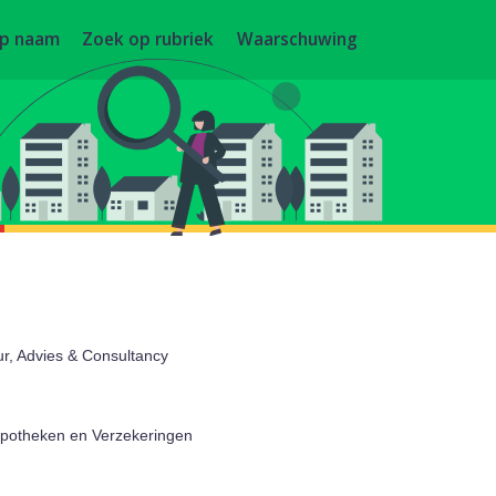
op naam
Zoek op rubriek
Waarschuwing
eur, Advies & Consultancy
ypotheken en Verzekeringen