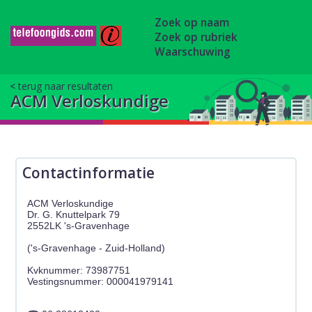
Zoek op naam
Zoek op rubriek
Waarschuwing
terug naar resultaten
ACM Verloskundige
Contactinformatie
ACM Verloskundige
Dr. G. Knuttelpark 79
2552LK 's-Gravenhage
('s-Gravenhage - Zuid-Holland)
Kvknummer: 73987751