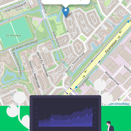
Leaflet
| ©
OpenStreetMap