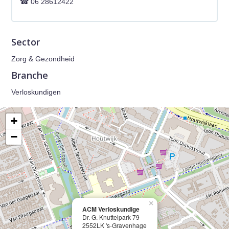
06 28612422
Sector
Zorg & Gezondheid
Branche
Verloskundigen
+
−
×
ACM Verloskundige
Dr. G. Knuttelpark 79
2552LK 's-Gravenhage