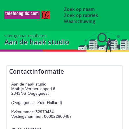
Zoek op naam
Zoek op rubriek
Waarschuwing
terug naar resultaten
Aan de haak studio
Contactinformatie
Aan de haak studio
Mathijs Vermeulenpad 6
2343NG Oegstgeest
(Oegstgeest - Zuid-Holland)
Kvknummer: 52970434