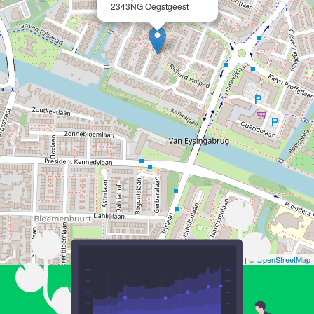
2343NG Oegstgeest
Leaflet
| ©
OpenStreetMap