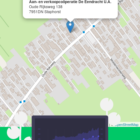
Aan- en verkoopcoöperatie De Eendracht U.A.
Oude Rijksweg 138
7951DN Staphorst
Leaflet
| ©
OpenStreetMap