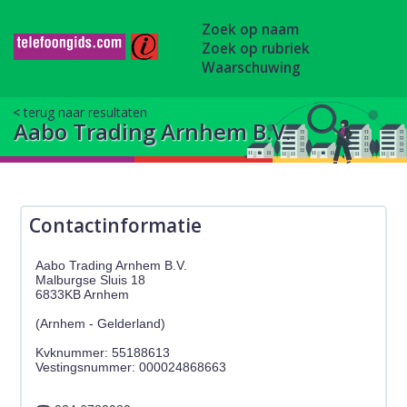
Zoek op naam
Zoek op rubriek
Waarschuwing
terug naar resultaten
Aabo Trading Arnhem B.V.
Contactinformatie
Aabo Trading Arnhem B.V.
Malburgse Sluis 18
6833KB Arnhem
(Arnhem - Gelderland)
Kvknummer: 55188613