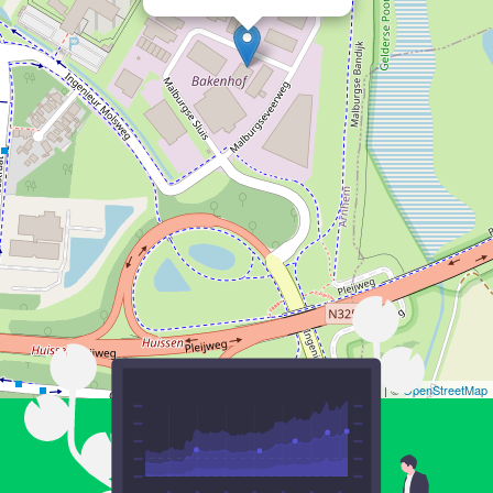
Leaflet
| ©
OpenStreetMap