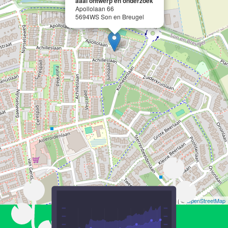
aaal ontwerp en onderzoek
Apollolaan 66
5694WS Son en Breugel
Leaflet
| ©
OpenStreetMap