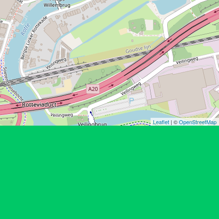
Leaflet
| ©
OpenStreetMap