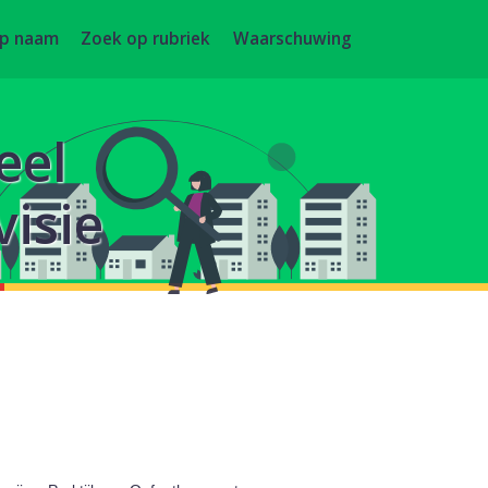
op naam
Zoek op rubriek
Waarschuwing
eel
isie