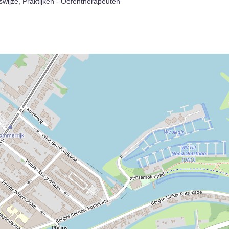
wijze, Praktijken - Oefentherapeuten