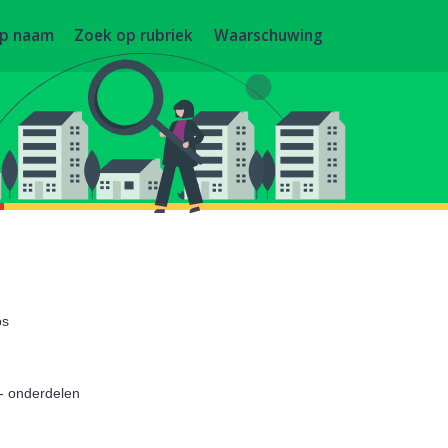
op naam
Zoek op rubriek
Waarschuwing
ps
- onderdelen