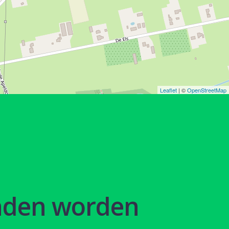
Leaflet
| ©
OpenStreetMap
nden worden