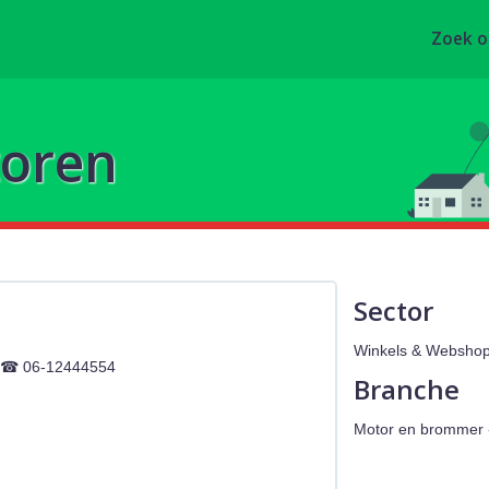
Zoek 
toren
Sector
Winkels & Websho
06-12444554
Branche
Motor en brommer 