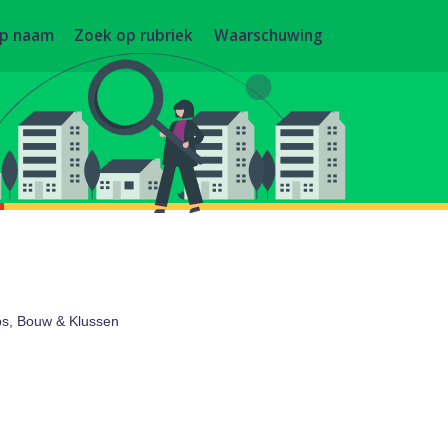
op naam
Zoek op rubriek
Waarschuwing
s, Bouw & Klussen