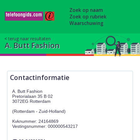
Zoek op naam
Zoek op rubriek
Waarschuwing
terug naar resultaten
A. Butt Fashion
Contactinformatie
A. Butt Fashion
Pretorialaan 35 B 02
3072EG Rotterdam
(Rotterdam - Zuid-Holland)
Kvknummer: 24164869