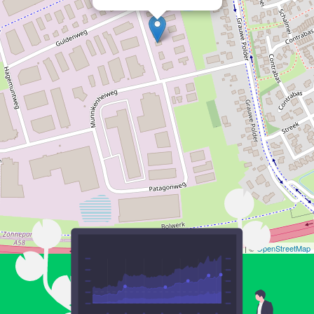
Leaflet
| ©
OpenStreetMap