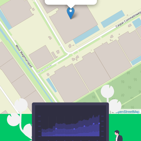
Leaflet
| ©
OpenStreetMap