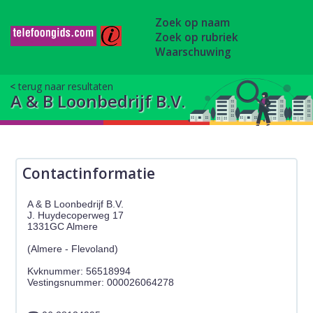
Zoek op naam
Zoek op rubriek
Waarschuwing
terug naar resultaten
A & B Loonbedrijf B.V.
Contactinformatie
A & B Loonbedrijf B.V.
J. Huydecoperweg 17
1331GC Almere
(Almere - Flevoland)
Kvknummer: 56518994