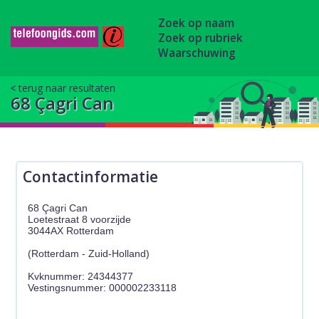
Zoek op naam
Zoek op rubriek
Waarschuwing
terug naar resultaten
68 Çagri Can
Contactinformatie
68 Çagri Can
Loetestraat 8 voorzijde
3044AX Rotterdam
(Rotterdam - Zuid-Holland)
Kvknummer: 24344377