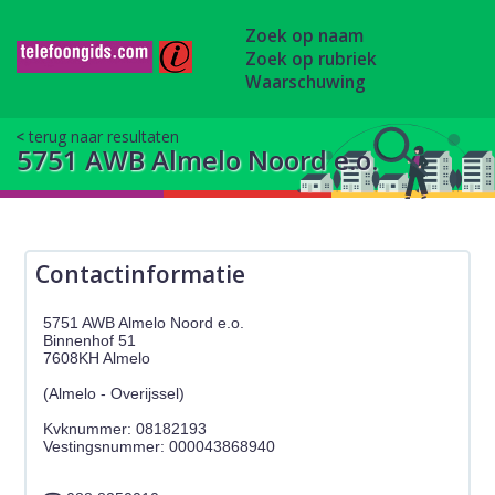
Zoek op naam
Zoek op rubriek
Waarschuwing
terug naar resultaten
5751 AWB Almelo Noord e.o.
Contactinformatie
5751 AWB Almelo Noord e.o.
Binnenhof 51
7608KH Almelo
(Almelo - Overijssel)
Kvknummer: 08182193