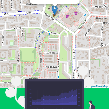
Leaflet
| ©
OpenStreetMap