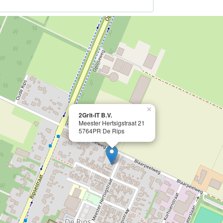
×
2Grit-IT B.V.
Meester Hertsigstraat 21
5764PR De Rips