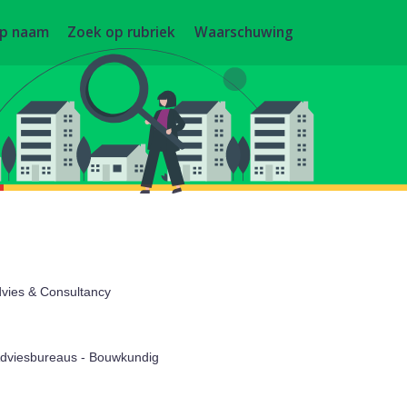
op naam
Zoek op rubriek
Waarschuwing
vies & Consultancy
Adviesbureaus - Bouwkundig