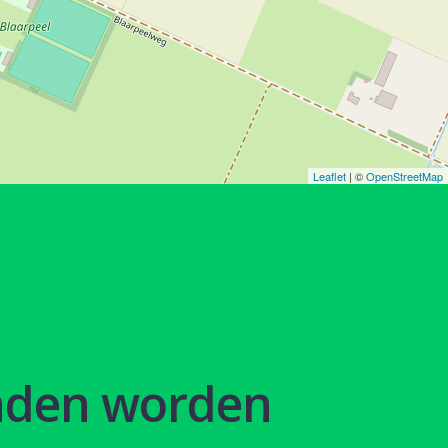
Leaflet
| ©
OpenStreetMap
nden worden