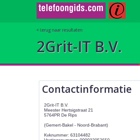
terug naar resultaten
2Grit-IT B.V.
Contactinformatie
2Grit-IT B.V.
Meester Hertsigstraat 21
5764PR De Rips
(Gemert-Bakel - Noord-Brabant)
Kvknummer: 63104482