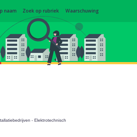
op naam
Zoek op rubriek
Waarschuwing
tallatiebedrijven - Elektrotechnisch