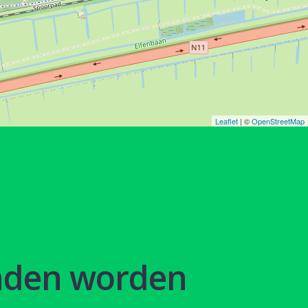
Leaflet
| ©
OpenStreetMap
nden worden