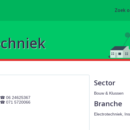
Zoek 
echniek
Sector
Bouw & Klussen
06 24625367
Branche
071 5720066
Electrotechniek, Ins