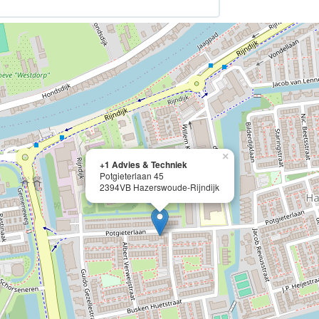
×
+1 Advies & Techniek
Potgieterlaan 45
2394VB Hazerswoude-Rijndijk